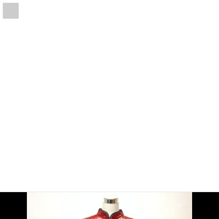
コ
ナ
共和貿易 株式会社
ン
ビ
テ
ゲ
ン
ー
ツ
シ
へ
ョ
ス
ン
キ
に
ッ
移
HOME
チャイナドレス
チャイナドレス_0022
プ
動
チャイナドレス_0022